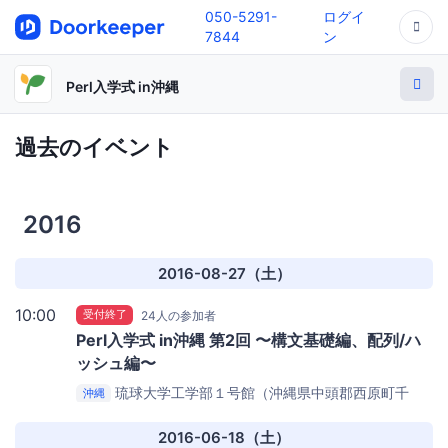
050-5291-
ログイ
7844
ン
Perl入学式 in沖縄
過去のイベント
2016
2016-08-27（土）
10:00
受付終了
24人の参加者
Perl入学式 in沖縄 第2回 〜構文基礎編、配列/ハ
ッシュ編〜
琉球大学工学部１号館（沖縄県中頭郡西原町千
沖縄
原）
琉球大学 工学部 1号館 3階 321 教室
2016-06-18（土）